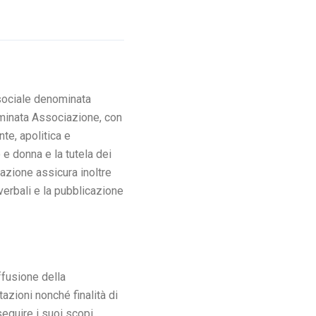
 sociale denominata
minata Associazione, con
te, apolitica e
 e donna e la tutela dei
iazione assicura inoltre
 verbali e la pubblicazione
ffusione della
azioni nonché finalità di
seguire i suoi scopi,