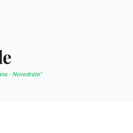
le
na - Novedrate"