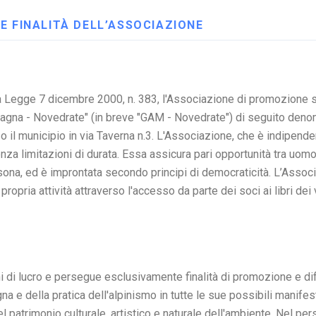
 E FINALITÀ DELL’ASSOCIAZIONE
lla Legge 7 dicembre 2000, n. 383, l'Associazione di promozione
agna - Novedrate" (in breve "GAM - Novedrate") di seguito deno
 il municipio in via Taverna n.3. L'Associazione, che è indipenden
za limitazioni di durata. Essa assicura pari opportunità tra uomo
persona, ed è improntata secondo principi di democraticità. L’Assoc
propria attività attraverso l'accesso da parte dei soci ai libri dei
i di lucro e persegue esclusivamente finalità di promozione e di
 e della pratica dell'alpinismo in tutte le sue possibili manifest
l patrimonio culturale, artistico e naturale dell'ambiente. Nel per