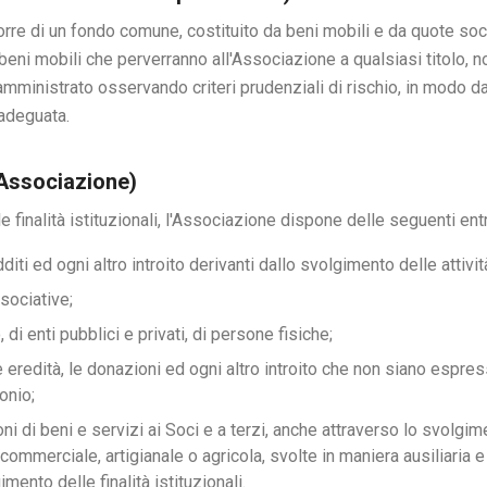
re di un fondo comune, costituito da beni mobili e da quote socia
eni mobili che perverranno all'Associazione a qualsiasi titolo, n
ministrato osservando criteri prudenziali di rischio, in modo da
 adeguata.
l’Associazione)
 finalità istituzionali, l'Associazione dispone delle seguenti ent
 redditi ed ogni altro introito derivanti dallo svolgimento delle attiv
sociative;
, di enti pubblici e privati, di persone fisiche;
, le eredità, le donazioni ed ogni altro introito che non siano espr
onio;
ni di beni e servizi ai Soci e a terzi, anche attraverso lo svolgime
commerciale, artigianale o agricola, svolte in maniera ausiliaria
imento delle finalità istituzionali.