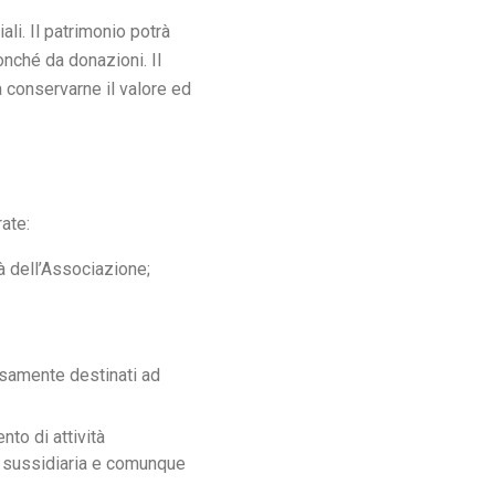
li. Il patrimonio potrà
onché da donazioni. Il
 conservarne il valore ed
rate:
ità dell’Associazione;
essamente destinati ad
nto di attività
 e sussidiaria e comunque