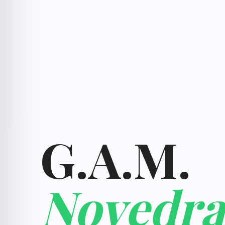
G.A.M.
Novedra